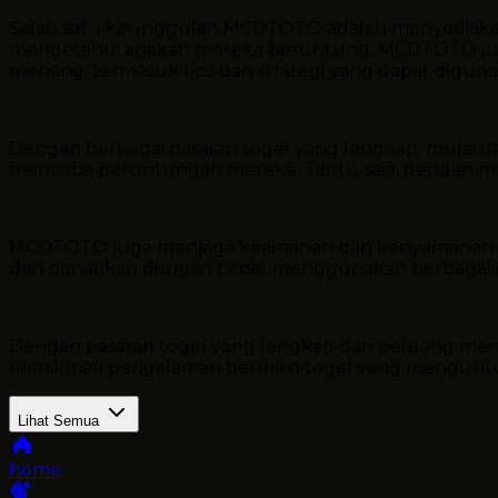
Salah satu keunggulan MCDTOTO adalah menyediak
mengetahui apakah mereka beruntung. MCDTOTO jug
menang, termasuk tips dan strategi yang dapat digun
Dengan berbagai pasaran togel yang lengkap, mulai d
mencoba peruntungan mereka. Tentu saja, dengan
MCDTOTO juga menjaga keamanan dan kenyamanan par
dan penarikan dengan cepat menggunakan berbagai me
Dengan pasaran togel yang lengkap dan peluang men
menikmati pengalaman bermain togel yang mengun
Lihat Semua
home