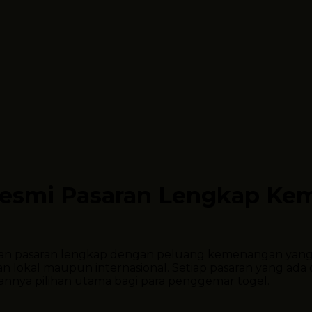
esmi Pasaran Lengkap K
n pasaran lengkap dengan peluang kemenangan yang mu
aran lokal maupun internasional. Setiap pasaran yang 
nya pilihan utama bagi para penggemar togel.