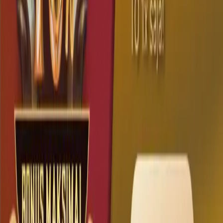
MCDTOTO
adalah bandar togel resmi yang
menawarkan pasaran lengkap dengan peluang
kemenangan yang mudah. Situs ini menyediakan
berbagai jenis pasaran togel yang dapat dipilih oleh
pemain, baik untuk pasaran lokal maupun
internasional. Setiap pasaran yang ada di MCDTOTO
memiliki peluang menang yang tinggi dan permainan
yang sangat menyenangkan, menjadikannya pilihan
utama bagi para penggemar togel.
Salah satu keunggulan MCDTOTO adalah
menyediakan
hasil togel
secara langsung dan akurat.
Pemain dapat mengikuti hasil keluaran dengan
mudah dan segera mengetahui apakah mereka
beruntung. MCDTOTO juga memberikan panduan
bagi pemain baru untuk memahami cara bermain
dan meningkatkan peluang menang, termasuk tips
dan strategi yang dapat digunakan dalam memilih
angka.