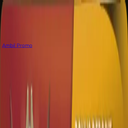
Daftar
Masuk
kembali
Detail Promosi
Ambil Promo
🎁 BONUS DEPOSIT HARIAN – TO 1X!
Setiap hari makin untung!
Nikmati BONUS 10% setiap kali deposit harian
hanya dengan TO 1x saja!
💸 Minimal Deposit: Rp 50.000
💰 Bonus: 10% (Maksimal Rp 20.000)