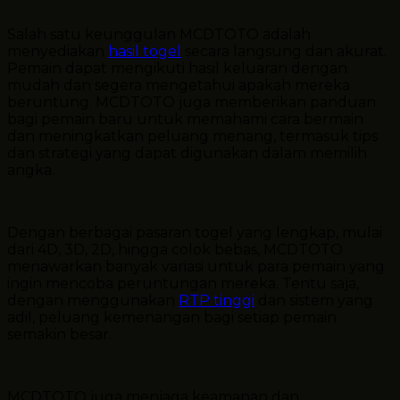
Salah satu keunggulan MCDTOTO adalah
menyediakan
hasil togel
secara langsung dan akurat.
Pemain dapat mengikuti hasil keluaran dengan
mudah dan segera mengetahui apakah mereka
beruntung. MCDTOTO juga memberikan panduan
bagi pemain baru untuk memahami cara bermain
dan meningkatkan peluang menang, termasuk tips
dan strategi yang dapat digunakan dalam memilih
angka.
Dengan berbagai pasaran togel yang lengkap, mulai
dari 4D, 3D, 2D, hingga colok bebas, MCDTOTO
menawarkan banyak variasi untuk para pemain yang
ingin mencoba peruntungan mereka. Tentu saja,
dengan menggunakan
RTP tinggi
dan sistem yang
adil, peluang kemenangan bagi setiap pemain
semakin besar.
MCDTOTO juga menjaga keamanan dan