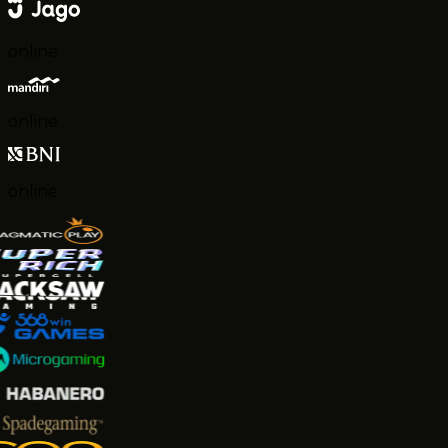
online
online
online